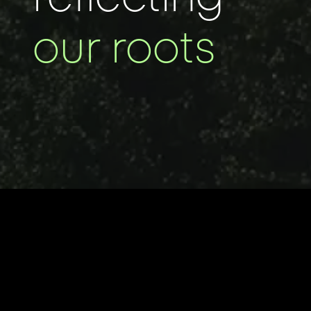
our roots
Sie haben ein
persönliches Anli